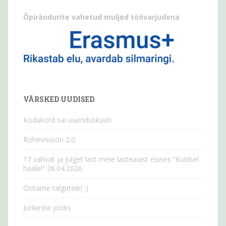
Õpirändurite vahetud muljed töövarjudena
VÄRSKED UUDISED
Kodukord sai uuenduskuuri
Rohevisioon 2.0
17 vahvat ja julget last meie lasteaiast esines “Kuldsel
häälel” 26.04.2026
Ootame talgutele! :)
Jürikeste jooks