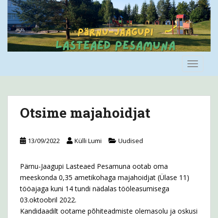
S
k
i
p
t
o
TOGGLE
m
a
i
n
Otsime majahoidjat
c
o
n
13/09/2022
Külli Lumi
Uudised
t
e
Pärnu-Jaagupi Lasteaed Pesamuna ootab oma
n
meeskonda 0,35 ametikohaga majahoidjat (Ülase 11)
t
tööajaga kuni 14 tundi nädalas tööleasumisega
03.oktoobril 2022.
Kandidaadilt ootame põhiteadmiste olemasolu ja oskusi