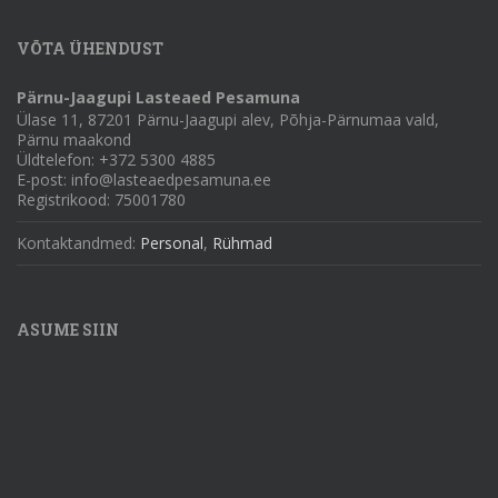
VÕTA ÜHENDUST
Pärnu-Jaagupi Lasteaed Pesamuna
Ülase 11, 87201 Pärnu-Jaagupi alev, Põhja-Pärnumaa vald,
Pärnu maakond
Üldtelefon: +372 5300 4885
E-post: info@lasteaedpesamuna.ee
Registrikood: 75001780
Kontaktandmed:
Personal
,
Rühmad
ASUME SIIN