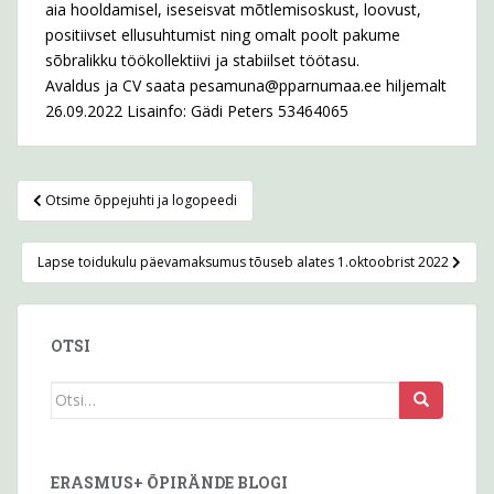
aia hooldamisel, iseseisvat mõtlemisoskust, loovust,
positiivset ellusuhtumist ning omalt poolt pakume
sõbralikku töökollektiivi ja stabiilset töötasu.
Avaldus ja CV saata pesamuna@pparnumaa.ee hiljemalt
26.09.2022 Lisainfo: Gädi Peters 53464065
Navigeerimine
Otsime õppejuhti ja logopeedi
Lapse toidukulu päevamaksumus tõuseb alates 1.oktoobrist 2022
OTSI
Otsi
seda:
ERASMUS+ ÕPIRÄNDE BLOGI