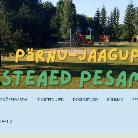
/26 ÕPPEAASTAL
TUGITEENUSED
DOKUMENDID
RÜHMAD
PE
TAKTID