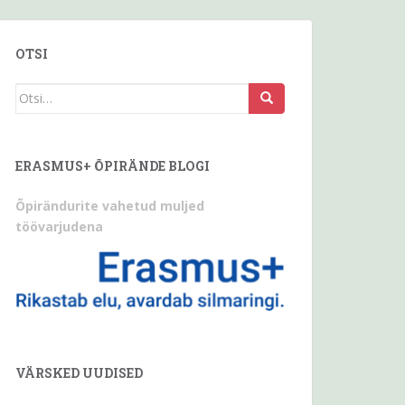
OTSI
Otsi
seda:
ERASMUS+ ÕPIRÄNDE BLOGI
Õpirändurite vahetud muljed
töövarjudena
VÄRSKED UUDISED