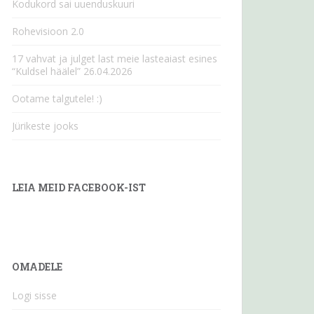
Kodukord sai uuenduskuuri
Rohevisioon 2.0
17 vahvat ja julget last meie lasteaiast esines
“Kuldsel häälel” 26.04.2026
Ootame talgutele! :)
Jürikeste jooks
LEIA MEID FACEBOOK-IST
OMADELE
Logi sisse