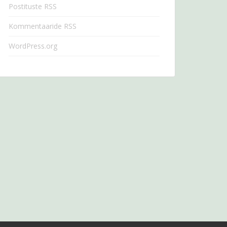
Postituste RSS
Kommentaaride RSS
WordPress.org