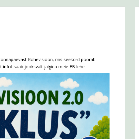
ukonnapäevast Rohevisioon, mis seekord pöörab
infot saab jooksvalt jälgida meie FB lehel.