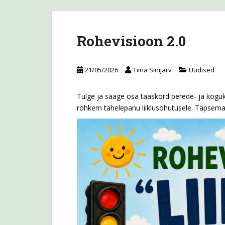
Rohevisioon 2.0
21/05/2026
Tiina Sinijärv
Uudised
Tulge ja saage osa taaskord perede- ja kog
rohkem tähelepanu liiklusohutusele. Täpsemat 