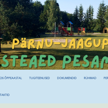
/26 ÕPPEAASTAL
TUGITEENUSED
DOKUMENDID
RÜHMAD
PE
TAKTID