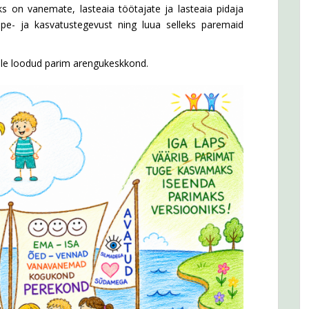
ks on vanemate, lasteaia töötajate ja lasteaia pidaja
ppe- ja kasvatustegevust ning luua selleks paremaid
ele loodud parim arengukeskkond.