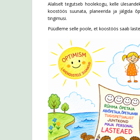
Alaliselt tegutseb hoolekogu, kelle ülesande
koostöös suunata, planeerida ja jälgida õ
tingimusi.
Püüdleme selle poole, et koostöös saab last