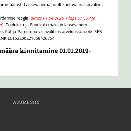
 alammäärast. Lapsevanema poolt kaetava osa arvuline
rdamise reeglit
(
alates 01.04.2026 1.laps 57 EUR ja
ta
)
. Toidukulu ja õppekulu maksab lapsevanem
aks Põhja-Pärnumaa vallavalitsus arvelduskontole SEB
ANK EE162200221068426764
määra kinnitamine 01.01.2019-
ASUME SIIN