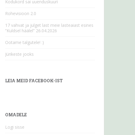
Kodukord sai uuenduskuuri
Rohevisioon 2.0
17 vahvat ja julget last meie lasteaiast esines
“Kuldsel häälel” 26.04.2026
Ootame talgutele! :)
Jürikeste jooks
LEIA MEID FACEBOOK-IST
OMADELE
Logi sisse