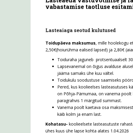
vabastamise taotluse esitam
Lasteaiaga seotud kulutused
Toidupäeva maksumus
, mille hoolekogu e
2,50€(hoiurühma ealised lapsed) ja 2,80€ (ai
Toiduraha jaguneb protsentuaalselt 
Lapsevanemal on õigus avalduse alusel
jääma samaks ühe kuu vältel.
Toidukulu soodustuse saamiseks pöördu
Pered, kus koolieelses lasteasutuses käi
on Põhja-Pärnumaa, on vanema poolt k
paragrahvis 1 märgitud summast.
Vanema poolt kaetava osa maksmisest 
käib kolm ja enam last.
Kohatasu-
koolieelsete lasteasutuste raha
ühes kuus ühe lapse kohta
alates 1.04.2026