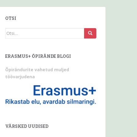
OTSI
Otsi
seda:
ERASMUS+ ÕPIRÄNDE BLOGI
Õpirändurite vahetud muljed
töövarjudena
VÄRSKED UUDISED