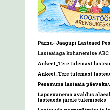
Pärnu- Jaagupi Lasteaed
Pe
Lasteaiaga kohanemise ABC
Ankeet_Tere tulemast lasteae
Ankeet_Tere tulemast lasteae
Pesamuna lasteaia päevakav
Lapsevanema avaldus alaeali
lasteaeda järele tulemiseks
Lasteaeda vastuvõtmise ja 