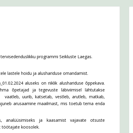
i tervisedenduslikku programmi Seikluste Laegas.
le lastele hoidu ja alushariduse omandamist.
_01.02.2024
aluseks on riiklik alushariduse õppekava.
hma õpetajad ja tegevuste läbiviimisel lähtutakse
: vaatleb, uurib, katsetab, vestleb, arutleb, matkab,
 kujuneb arusaamine maailmast, mis toetub tema enda
, analüüsimiseks ja kaasamist vajavate otsuste
 töötajate koosolek.