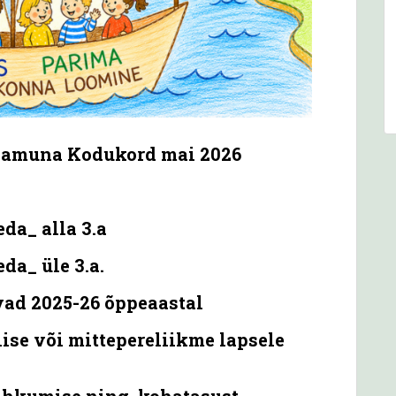
samuna Kodukord mai 2026
da_ alla 3.a
da_ üle 3.a.
ad 2025-26 õppeaastal
se või mittepereliikme lapsele
lahkumise ning kohatasust