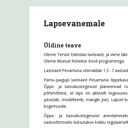
Lapsevanemale
Üldine teave
Oleme Tervist Edendav lasteaed, ja viime läb
Oleme liitunud Rohelise Kooli programmiga.
Lasteaed Pesamuna võimaldab 1,5 -7 aastaste
Pärnu-Jaagupi lasteaed Pesamuna õppekava
Õppe- ja kasvatustegevust planeerivad rü
põhimõttest, et laps on aktiivelt tegevuses
jutustab, modelleerib, mängib jne). Lapsel
kogemusele.
Õppe- ja kasvatustegevuse arendamiseks
vastuvõtmiseks kutsutakse kokku regulaarselt