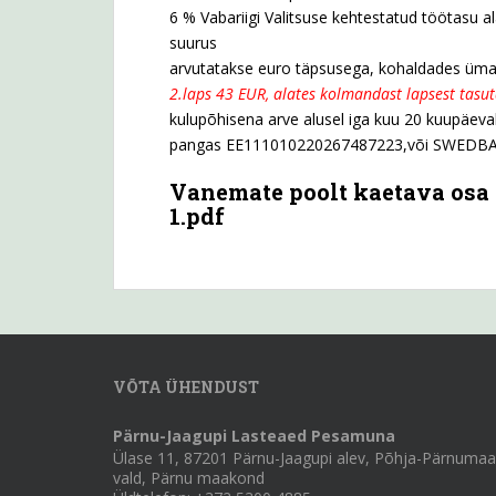
6 % Vabariigi Valitsuse kehtestatud töötasu
suurus
arvutatakse euro täpsusega, kohaldades üma
2.laps 43 EUR, alates kolmandast lapsest tasu
kulupõhisena arve alusel iga kuu 20 kuupäev
pangas EE111010220267487223,või SWEDB
Vanemate poolt kaetava osa 
1.pdf
VÕTA ÜHENDUST
Pärnu-Jaagupi Lasteaed Pesamuna
Ülase 11, 87201 Pärnu-Jaagupi alev, Põhja-Pärnumaa
vald, Pärnu maakond