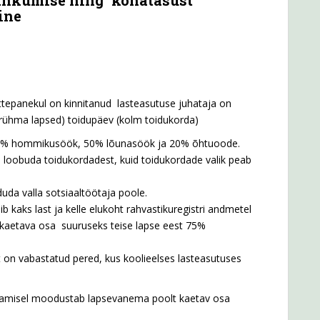
ine
ttepanekul on kinnitanud lasteasutuse juhataja on
arühma lapsed) toidupäev (kolm toidukorda)
30% hommikusöök, 50% lõunasöök ja 20% õhtuoode.
 loobuda toidukordadest, kuid toidukordade valik peab
da valla sotsiaaltöötaja poole.
b kaks last ja kelle elukoht rahvastikuregistri andmetel
aetava osa suuruseks teise lapse eest 75%
on vabastatud pered, kus koolieelses lasteasutuses
stamisel moodustab lapsevanema poolt kaetav osa