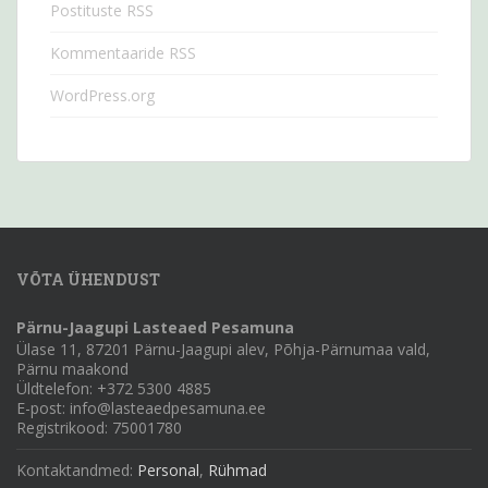
Postituste RSS
Kommentaaride RSS
WordPress.org
VÕTA ÜHENDUST
Pärnu-Jaagupi Lasteaed Pesamuna
Ülase 11, 87201 Pärnu-Jaagupi alev, Põhja-Pärnumaa vald,
Pärnu maakond
Üldtelefon: +372 5300 4885
E-post: info@lasteaedpesamuna.ee
Registrikood: 75001780
Kontaktandmed:
Personal
,
Rühmad