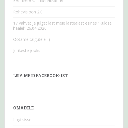
Kodukord sai uuenduskuuri
Rohevisioon 2.0
17 vahvat ja julget last meie lasteaiast esines “Kuldsel
häälel” 26.04.2026
Ootame talgutele! :)
Jürikeste jooks
LEIA MEID FACEBOOK-IST
OMADELE
Logi sisse