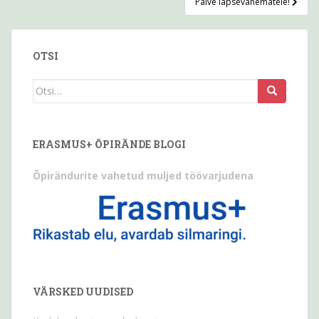
Palve lapsevanematele!
OTSI
Otsi
seda:
ERASMUS+ ÕPIRÄNDE BLOGI
Õpirändurite vahetud muljed töövarjudena
VÄRSKED UUDISED