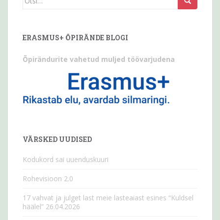
seda:
ERASMUS+ ÕPIRÄNDE BLOGI
Õpirändurite vahetud muljed töövarjudena
VÄRSKED UUDISED
Kodukord sai uuenduskuuri
Rohevisioon 2.0
17 vahvat ja julget last meie lasteaiast esines “Kuldsel
häälel” 26.04.2026