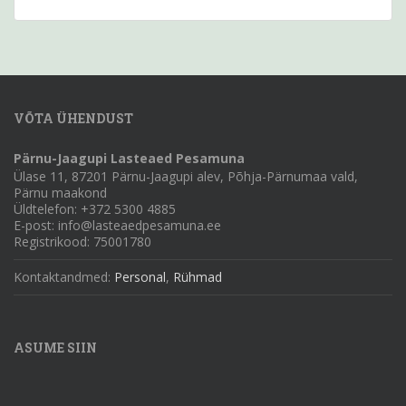
VÕTA ÜHENDUST
Pärnu-Jaagupi Lasteaed Pesamuna
Ülase 11, 87201 Pärnu-Jaagupi alev, Põhja-Pärnumaa vald,
Pärnu maakond
Üldtelefon: +372 5300 4885
E-post: info@lasteaedpesamuna.ee
Registrikood: 75001780
Kontaktandmed:
Personal
,
Rühmad
ASUME SIIN