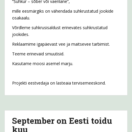
“Suhkur – sõber või vaenlane”,
mille eesmärgiks on vähendada suhkrustatud jookide
osakaalu.
Võrdleme suhkrusisaldust erinevates suhkrustatud
jookides.
Reklaamime igapäevast vee ja maitsevee tarbimist.
Teeme erinevaid smuutisid.
Kasutame moosi asemel marju.
Projekti eestvedaja on lasteaia tervisemeeskond.
September on Eesti toidu
kuu