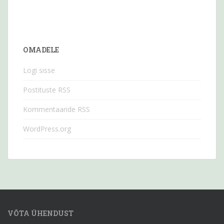
OMADELE
Logi sisse
Postituste RSS
Kommentaaride RSS
WordPress.org
VÕTA ÜHENDUST