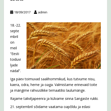
18/09/2017
admin
18.-22.
septe
mbril
on
meil
“Eesti
toiduvi
ljade
nädal”.
Iga päev toimuvad saalihommikud, kus tutvume nisu,
kaera, odra, herne ja oaga. Valmistame erinevaid toite
ja mängime rahvuslikke temaatilisi laulumänge.
Rajame taliviljapeenra ja külvame sinna Sangaste rukki.
21. septembril sõidame vaatama oapõldu ja edasi