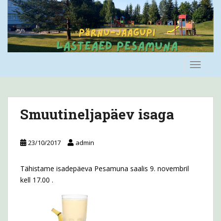
S
k
i
p
t
o
TOGGLE
m
a
i
n
Smuutineljapäev isaga
c
o
n
23/10/2017
admin
t
e
Tähistame isadepäeva Pesamuna saalis 9. novembril
n
kell 17.00 .
t