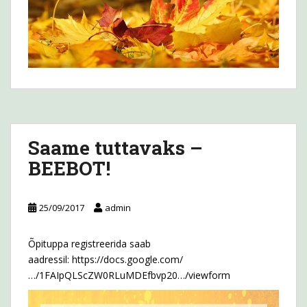
Saame tuttavaks –
BEEBOT!
25/09/2017
admin
Õpituppa registreerida saab
aadressil:
https://docs.google.com/
…/1FAIpQLScZW0RLuMDEfbvp20…/viewform