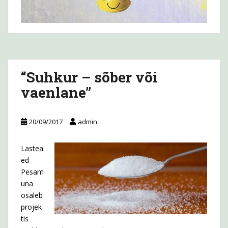
“Suhkur – sõber või
vaenlane”
20/09/2017
admin
Lastea
ed
Pesam
una
osaleb
projek
tis