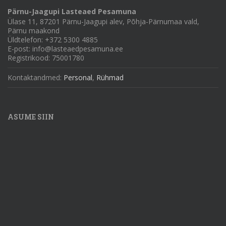
Pärnu-Jaagupi Lasteaed Pesamuna
Ülase 11, 87201 Pärnu-Jaagupi alev, Põhja-Pärnumaa vald,
Pärnu maakond
Üldtelefon: +372 5300 4885
E-post: info@lasteaedpesamuna.ee
Registrikood: 75001780
Kontaktandmed:
Personal
,
Rühmad
ASUME SIIN