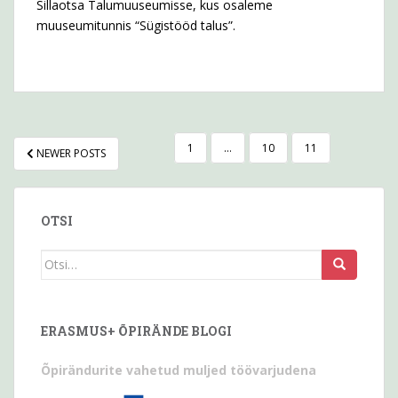
Sillaotsa Talumuuseumisse, kus osaleme
muuseumitunnis “Sügistööd talus”.
POSTITUSTE
1
…
10
11
NEWER POSTS
LEHEKÜLJENDUS
OTSI
Otsi
seda:
ERASMUS+ ÕPIRÄNDE BLOGI
Õpirändurite vahetud muljed töövarjudena