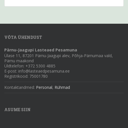
VÕTA ÜHENDUST
Pärnu-Jaagupi Lasteaed Pesamuna
Ülase 11, 87201 Pärnu-Jaagupi alev, Põhja-Pärnumaa vald,
Pärnu maakond
Üldtelefon: +372 5300 4885
E-post: info@lasteaedpesamuna.ee
Registrikood: 75001780
Kontaktandmed:
Personal
,
Rühmad
ASUME SIIN