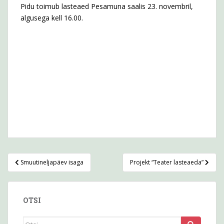
Pidu toimub lasteaed Pesamuna saalis 23. novembril,
algusega kell 16.00.
Navigeerimine
Smuutineljapäev isaga
Projekt “Teater lasteaeda”
OTSI
Otsi