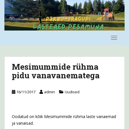
S
k
i
p
t
o
TOGGLE
m
a
i
n
Mesimummide rühma
c
pidu vanavanematega
o
n
t
16/11/2017
admin
Uudised
e
n
t
Oodatud on kõik Mesimummide rühma laste vanaemad
ja vanaisad.