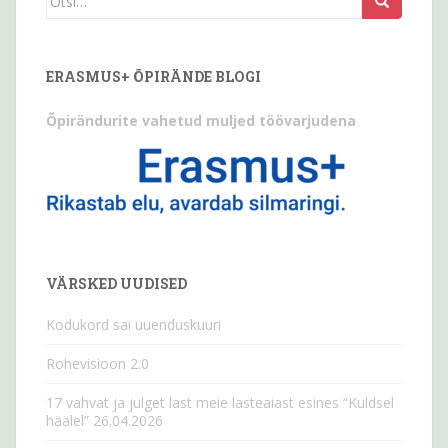
seda:
ERASMUS+ ÕPIRÄNDE BLOGI
Õpirändurite vahetud muljed töövarjudena
VÄRSKED UUDISED
Kodukord sai uuenduskuuri
Rohevisioon 2.0
17 vahvat ja julget last meie lasteaiast esines “Kuldsel
häälel” 26.04.2026