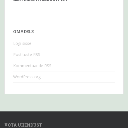
OMADELE
Logi sisse
Postituste RSS
Kommentaaride RSS
WordPress.org
VÕTA ÜHENDUST