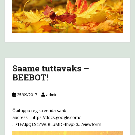
Saame tuttavaks –
BEEBOT!
25/09/2017
admin
Õpituppa registreerida saab
aadressil:
https://docs.google.com/
…/1FAIpQLScZW0RLuMDEfbvp20…/viewform