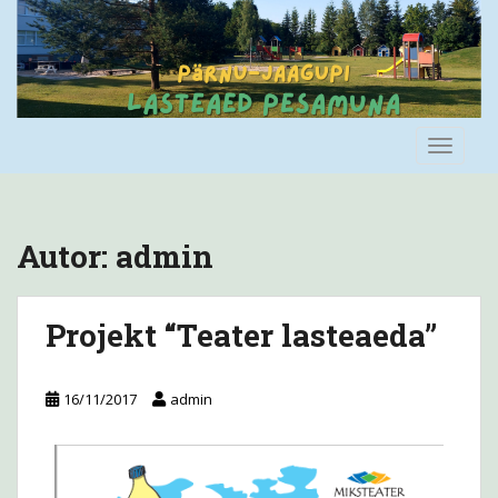
S
k
i
p
t
o
TOGGLE
m
a
i
n
Autor:
admin
c
o
n
Projekt “Teater lasteaeda”
t
e
n
16/11/2017
admin
t