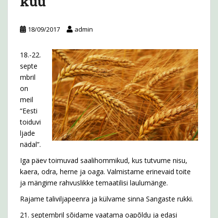
kuu
18/09/2017
admin
18.-22.
septe
mbril
on
meil
“Eesti
toiduvi
ljade
nädal”.
Iga päev toimuvad saalihommikud, kus tutvume nisu,
kaera, odra, herne ja oaga. Valmistame erinevaid toite
ja mängime rahvuslikke temaatilisi laulumänge.
Rajame taliviljapeenra ja külvame sinna Sangaste rukki.
21. septembril sõidame vaatama oapõldu ja edasi