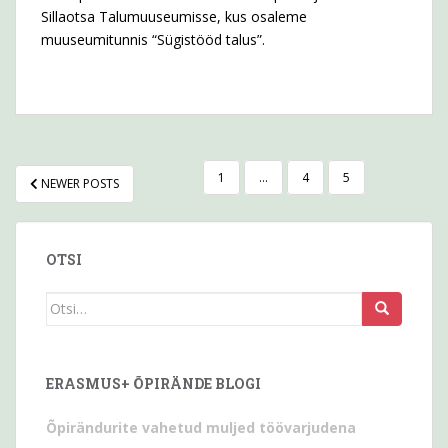
Sillaotsa Talumuuseumisse, kus osaleme
muuseumitunnis “Sügistööd talus”.
POSTITUSTE
1
…
4
5
NEWER POSTS
LEHEKÜLJENDUS
OTSI
Otsi
seda:
ERASMUS+ ÕPIRÄNDE BLOGI
Õpirändurite vahetud muljed töövarjudena