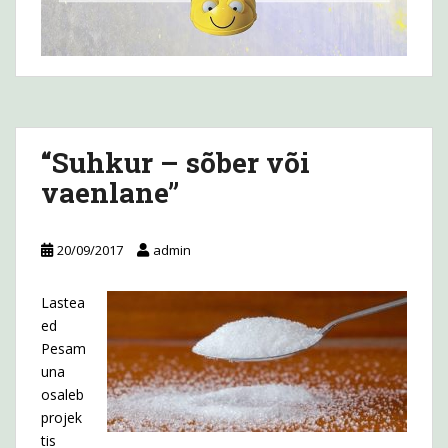
“Suhkur – sõber või
vaenlane”
20/09/2017
admin
Lastea
ed
Pesam
una
osaleb
projek
tis