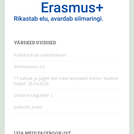
VÄRSKED UUDISED
Kodukord sai uuenduskuuri
Rohevisioon 2.0
17 vahvat ja julget last meie lasteaiast esines “Kuldsel
häälel” 26.04.2026
Ootame talgutele! :)
Jürikeste jooks
LEIA MEID FACEBOOK-IST