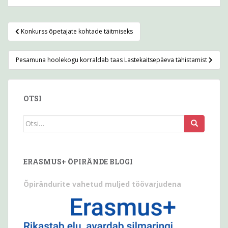
Navigeerimine
Konkurss õpetajate kohtade täitmiseks
Pesamuna hoolekogu korraldab taas Lastekaitsepäeva tähistamist
OTSI
Otsi
seda:
ERASMUS+ ÕPIRÄNDE BLOGI
Õpirändurite vahetud muljed töövarjudena