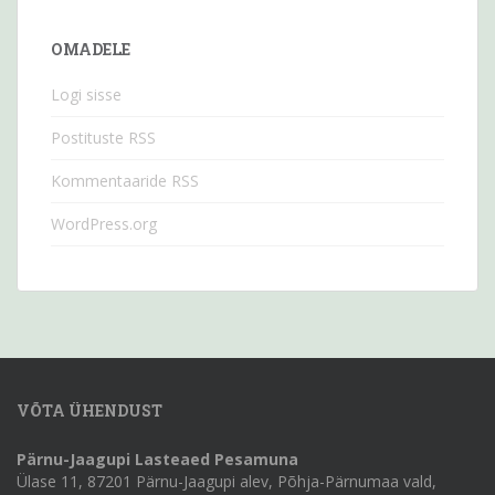
OMADELE
Logi sisse
Postituste RSS
Kommentaaride RSS
WordPress.org
VÕTA ÜHENDUST
Pärnu-Jaagupi Lasteaed Pesamuna
Ülase 11, 87201 Pärnu-Jaagupi alev, Põhja-Pärnumaa vald,