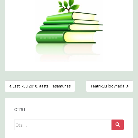
Navigeerimine
Eesti kuu 2018. aastal Pesamunas
Teatrikuu loovnädal
OTSI
Otsi
seda: