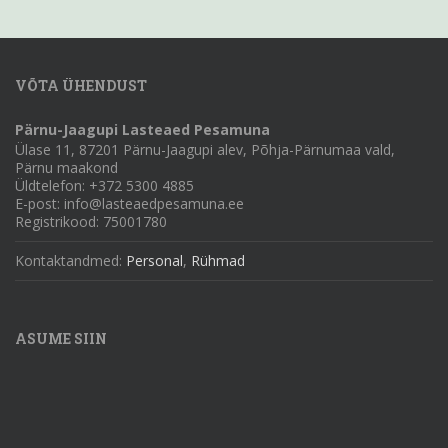
VÕTA ÜHENDUST
Pärnu-Jaagupi Lasteaed Pesamuna
Ülase 11, 87201 Pärnu-Jaagupi alev, Põhja-Pärnumaa vald,
Pärnu maakond
Üldtelefon: +372 5300 4885
E-post: info@lasteaedpesamuna.ee
Registrikood: 75001780
Kontaktandmed:
Personal
,
Rühmad
ASUME SIIN