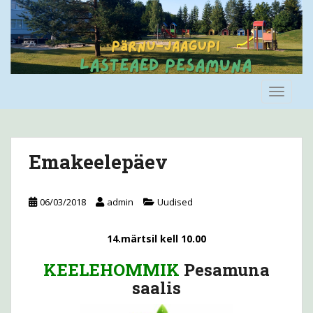
S
k
i
p
t
o
TOGGLE
m
a
i
n
Emakeelepäev
c
o
n
06/03/2018
admin
Uudised
t
e
14.märtsil kell 10.00
n
t
KEELEHOMMIK
Pesamuna
saalis