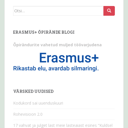
Otsi
seda:
ERASMUS+ ÕPIRÄNDE BLOGI
Õpirändurite vahetud muljed töövarjudena
VÄRSKED UUDISED
Kodukord sai uuenduskuuri
Rohevisioon 2.0
17 vahvat ja julget last meie lasteaiast esines “Kuldsel