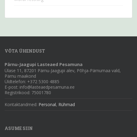
VÕTA ÜHENDUST
Pärnu-Jaagupi Lasteaed Pesamuna
Ülase 11, 87201 Pärnu-Jaagupi alev, Põhja-Pärnumaa vald,
Pärnu maakond
Üldtelefon: +372 5300 4885
E-post: info@lasteaedpesamuna.ee
Registrikood: 75001780
Kontaktandmed:
Personal
,
Rühmad
ASUME SIIN