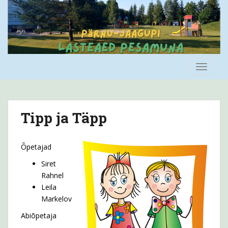
S
k
i
p
t
o
TOGGLE
m
a
i
n
Tipp ja Täpp
c
o
n
Õpetajad
t
Siret
e
Rahnel
n
Leila
t
Markelov
Abiõpetaja