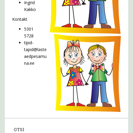
Ingrid
Kakko
Kontakt
5301
5728
tipid-
tapid@laste
aedpesamu
na.ee
OTSI